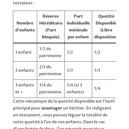
testateur :
Réserve
Part
Quotité
Nombre
Héréditaire
individuelle
Disponible
d'enfants
(Part
minimale
(Libre
bloquée)
par enfant
disposition)
1/2 du
1 enfant
1/2
1/2
patrimoine
2/3 du
2 enfants
1/3
1/3
patrimoine
3 enfants
3/4 du
1/4 (si 3
1/4
et +
patrimoine
enfants)
Cette mécanique de la quotité disponible est l'outil
principal pour
avantager
un héritier. En rédigeant
un testament, vous pouvez léguer la totalité de
cette quotité à l'un de vos enfants. Dans le cas
d'une fratrie de deux, l'un pourrait recevoir sa