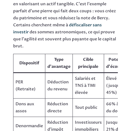
en valorisant un actif tangible. C'est l'exemple
parfait d'une pierre qui fait deux coups : vous créez
du patrimoine et vous réduisez la note de Bercy.
Certains cherchent même à
défiscaliser sans
investir
des sommes astronomiques, ce qui prouve
que l'agilité est souvent plus payante que le capital
brut.
Type
Cible
Potentiel
Dispositif
d'avantage
principale
d'économie
Salariés et
Élevé
PER
Déduction
TNS à TMI
(jusqu'à
(Retraite)
du revenu
élevée
45%)
Dons aux
Réduction
66% à 75%
Tout public
assos
directe
du don
Réduction
Investisseurs
Jusqu'à
Denormandie
d'impôt
immobiliers
21% du prix