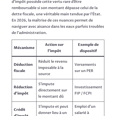
d’impôt possède cette vertu rare d’être
remboursable si son montant dépasse celui de la
dette fiscale, une véritable main tendue par l’État.
En 2026, la maîtrise de ces nuances permet de
naviguer avec aisance dans les eaux parfois troubles
de l’administration.
Action sur
Exemple de
Mécanisme
l'impôt
dispositif
Réduit le revenu
Déduction
Versements
imposable à la
fiscale
sur un PER
source
S'impute
Réduction
Investissement
directement sur
d'impôt
FIP / FCPI
le montant dû
S'impute et peut
Emploi d'un
Crédit
donner lieu à un
salarié à
d'impôt