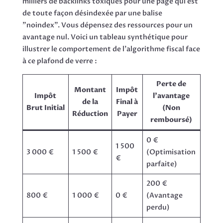
milliers de backlinks toxiques pour une page qui est
de toute façon désindexée par une balise
"noindex". Vous dépensez des ressources pour un
avantage nul. Voici un tableau synthétique pour
illustrer le comportement de l'algorithme fiscal face
à ce plafond de verre :
Perte de
Montant
Impôt
Impôt
l'avantage
de la
Final à
Brut Initial
(Non
Réduction
Payer
remboursé)
0 €
1 500
3 000 €
1 500 €
(Optimisation
€
parfaite)
200 €
800 €
1 000 €
0 €
(Avantage
perdu)